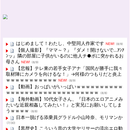
はじめまして！わたし、中堅同人作家です
NEW!
(8/9)
【個人撮影】『ママ～？』『ダメ！開けないで…ｱﾝｱ
ﾝッ』隣の部屋に子供がいるのに他人チ●ポに突かれるお
母さん
NEW!
(8/9)
【悲報】テレ東の若手女子アナ「国民が勝手に我々
取材陣にカメラを向けるな！」→何様のつもりだと炎上
ｗｗｗｗｗｗｗｗｗｗｗ
NEW!
(8/9)
【動画】おっぱいがいっぱいｗｗｗｗｗｗｗｗｗｗ
ｗｗｗｗｗｗｗｗｗｗｗｗｗｗｗｗｗｗｗｗ
(8/8)
【海外動画】10代女子さん、『日本のエロアニメみ
たいな近親相姦してみたい！』と実兄にお願いしてしま
うｗｗｗｗ
(8/8)
日本一脱げる添乗員グラドル小山玲奈、モリマンか
(7/30)
【黒歴史】こういう昔の大学ヤリサーの流出エロ動