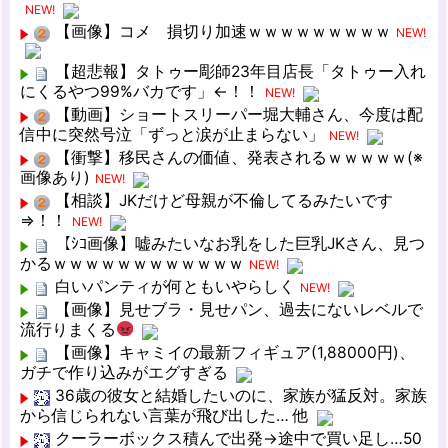
NEW!
【画像】コメ 損切り加速ｗｗｗｗｗｗｗｗｗ
NEW!
【超悲報】タトゥー彫師23年目店長「タトゥー入れ
にくるやつ99%バカです」←！！
NEW!
【動画】ショートスリーパー堀大輔さん、今度は配
信中に突然号泣「ずっと涙が止まらない」
NEW!
【衝撃】移民さんの価値、発表されるｗｗｗｗｗ(※
画像あり)
NEW!
【相談】JKだけど母親が不倫してるみたいです
⇒！！
NEW!
【ｼｺ画像】嘘みたいなお乳をした巨乳JKさん、見つ
かるｗｗｗｗｗｗｗｗｗｗｗｗ
NEW!
白いパンティが何ともいやらしく
NEW!
【画像】見せブラ・見せパン、過去にないレベルで
流行りまくる
【画像】キャミイの最新フィギュア(1,88000円)、
ガチで作り込みがエグすぎる
36歳の彼女と結婚したいのに、家族が猛反対。家族
から信じられない言葉が飛び出した… 他
クーラーボックス積んで出発→途中で買い足し…50