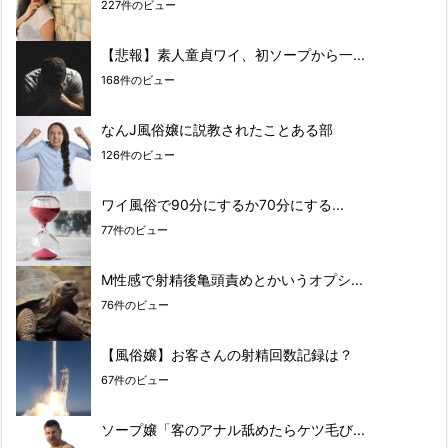
227件のビュー
【悲報】素人童貞ワイ、初ソープから一...
168件のビュー
なんJ風俗嬢に説教されたことある部
126件のビュー
ワイ風俗で90分にするか70分にする...
77件のビュー
M性感で射精後亀頭責めとかいうオプシ...
76件のビュー
【風俗嬢】お客さんの射精回数記録は？
67件のビュー
ソープ嬢「客のアナル舐めたらケツ毛び...