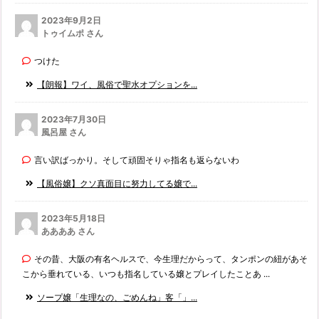
2023年9月2日
トゥイムポ さん
つけた
【朗報】ワイ、風俗で聖水オプションを...
2023年7月30日
風呂屋 さん
言い訳ばっかり。そして頑固そりゃ指名も返らないわ
【風俗嬢】クソ真面目に努力してる嬢で...
2023年5月18日
ああああ さん
その昔、大阪の有名ヘルスで、今生理だからって、タンポンの紐があそ
こから垂れている、いつも指名している嬢とプレイしたことあ ...
ソープ嬢「生理なの、ごめんね」客「」...