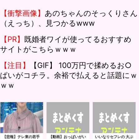
【衝撃画像】
あのちゃんのそっくりさん
（えっち）、見つかるwww
【PR】
既婚者ワイが使ってるおすすめ
サイトがこちらｗｗｗ
【注目】
【GIF】 100万円で揉めるお○
ぱいがコチラ。余裕で払えると話題にｗ
ｗｗ
【悲報】テレ東の若手
【動画】おっぱいがい
いいなりセフレの 大ぶ