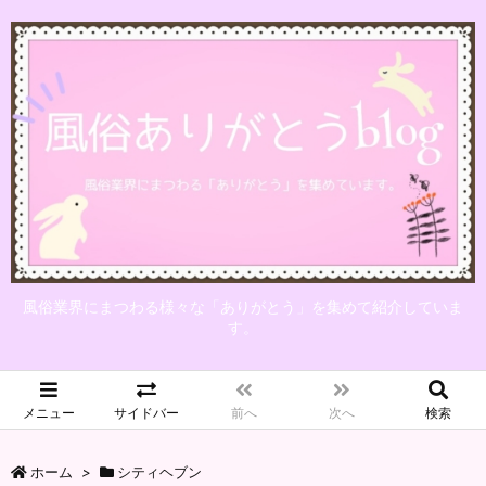
風俗業界にまつわる様々な「ありがとう」を集めて紹介していま
す。
メニュー
サイドバー
前へ
次へ
検索
ホーム
>
シティヘブン