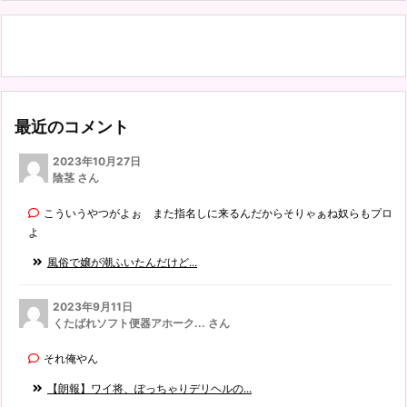
最近のコメント
2023年10月27日
陰茎 さん
こういうやつがよぉ また指名しに来るんだからそりゃぁね奴らもプロ
よ
風俗で嬢が潮ふいたんだけど...
2023年9月11日
くたばれソフト便器アホーク... さん
それ俺やん
【朗報】ワイ将、ぽっちゃりデリヘルの...