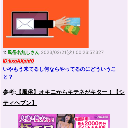
1:
風俗名無しさん
2023/02/21(火) 00:26:57.327
ID:kxqAXphf0
いやもう来てるし何ならやってるのにどういうこ
と？
参考:
【風俗】オキニからキテネがキター！【シ
ティヘブン】