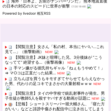
海外「日本よ、お前がナンバーワンだ」 熊本地震直後
の日本の対応のスピードに世界が衝撃
(7/30 19:49)
Powered by livedoor 相互RSS
【閲覧注意】女さん「私の村、本当にヤバい…これ
見て…」（衝撃動画）
NEW!
【閲覧注意】JK妹と喧嘩した兄、3分後妹が ”こう
なってて” 絶望する…（衝撃画像）
NEW!
手マン嫌がる彼氏持ちギャル「ねぇもうやめて！」
⇒ マ○コは正直だった結果…
NEW!
立ちんぼを買うもキモすぎてヤらせてもらえなかっ
た男、代わりの足コキでまさかの大量射精ｗｗｗ
NEW!
【閲覧注意】タイの中学校で銃乱射事件が発生。男
子生徒が教師5人を殺すヤバすぎる動画が話題に
NEW!
【悲報】ショートスリーパー堀大輔さん、「寝た方
がいい」などと誹謗中傷され配信中に泣き出してしまう