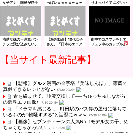
女子アナ「国民が勝手
っぱいｗｗｗｗｗｗｗ
りオッパイで エグいハ
に我々取材陣にカメラ
ｗｗｗｗｗｗｗｗｗｗ
メ撮り 撮りました！
を向けるな！」→何様
ｗｗｗｗｗｗｗｗｗｗ
木村愛心
のつもりだと炎上ｗｗ
ｗｗｗ
ｗｗｗｗｗｗｗｗｗ
清楚な妹の不注意パン
【海外動画】10代女子
街中でコスプレをして
チラに飛び込みたい。
さん、『日本のエロア
フェラ中のカップルが
可愛い義妹と僕の年末
ニメみたいな近親相姦
ド変態すぎて周りが引
年始の出来事― 初美な
してみたい！』と実兄
いているｗｗｗ
【当サイト最新記事】
のか
にお願いしてしまうｗ
ｗｗｗ
【悲報】グルメ漫画の金字塔『美味しんぼ』、家庭で
真似できるレシピがない
(7/30 20:29)
舌を絡ませて、唾液交換して── ちゅっちゅしながら
の濃厚エッ画像♪
(7/30 20:19)
「ドラマを感じる…」町田駅のバス停の屋根に落ちて
いるものが“物騒すぎる”と話題にｗｗｗ
(7/30 20:09)
【画像】セブンティーンの人気No. 1モデル女の子、め
ちゃくちゃかわいい
(7/30 19:59)