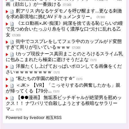
画（顔出し）が一番抜ける
(7/30)
釈アリス 内なるケダモノを呼び醒ます…更なる刺激
を求め新境地に挑むAVドキュメンタリー。
(7/30)
《エロ動画×JK･痴漢》純潔を捨て去る恥じらいの瞳
で見つめ合いたっぷり糸を引く濃厚な口づけに乱れる乙
女
(7/30)
街中でコスプレをしてフェラ中のカップルがド変態
すぎて周りが引いているｗｗｗ
(7/30)
Iカップ現役ナース真田まことのとろけるスライム乳
に包みこまれたら極楽に逝けそうだよな
(1/1)
洋服たくし上げておっぱいポロンしてる画像をくだ
さいｗｗｗｗｗｗｗｗ
(1/1)
“私たちの学園の校則です☆”
(1/1)
＜JK＞ 【VR】「こっそりするの興奮したかも」親
が帰ってくる【79分...
(1/1)
【●●漫画】 無垢系ビッチギャルが絶望男を慰めッ
クス！！ ナワバリで自殺しようとする根暗なサラリー
マ…
(1/1)
Powered by livedoor 相互RSS