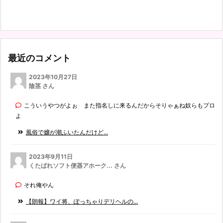
最近のコメント
2023年10月27日
陰茎 さん
こういうやつがよぉ また指名しに来るんだからそりゃぁね奴らもプロ
よ
風俗で嬢が潮ふいたんだけど...
2023年9月11日
くたばれソフト便器アホーク... さん
それ俺やん
【朗報】ワイ将、ぽっちゃりデリヘルの...