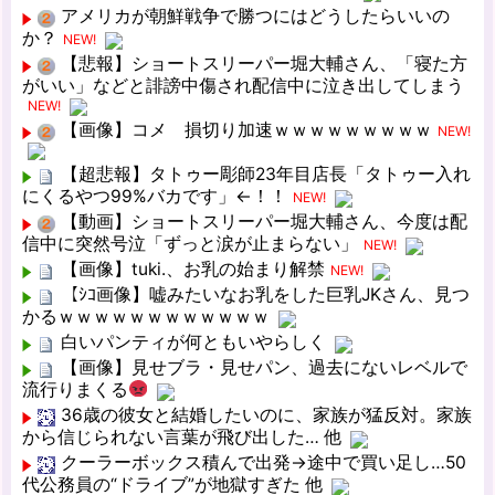
アメリカが朝鮮戦争で勝つにはどうしたらいいの
か？
NEW!
【悲報】ショートスリーパー堀大輔さん、「寝た方
がいい」などと誹謗中傷され配信中に泣き出してしまう
NEW!
【画像】コメ 損切り加速ｗｗｗｗｗｗｗｗｗ
NEW!
【超悲報】タトゥー彫師23年目店長「タトゥー入れ
にくるやつ99%バカです」←！！
NEW!
【動画】ショートスリーパー堀大輔さん、今度は配
信中に突然号泣「ずっと涙が止まらない」
NEW!
【画像】tuki.、お乳の始まり解禁
NEW!
【ｼｺ画像】嘘みたいなお乳をした巨乳JKさん、見つ
かるｗｗｗｗｗｗｗｗｗｗｗｗ
白いパンティが何ともいやらしく
【画像】見せブラ・見せパン、過去にないレベルで
流行りまくる
36歳の彼女と結婚したいのに、家族が猛反対。家族
から信じられない言葉が飛び出した… 他
クーラーボックス積んで出発→途中で買い足し…50
代公務員の“ドライブ”が地獄すぎた 他