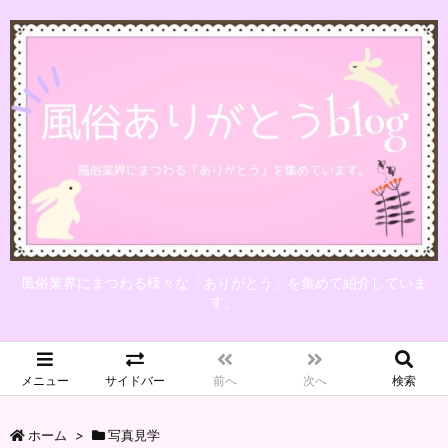
風俗業界にまつわる様々な「ありがとう」を集めて紹介していま
す。
メニュー
サイドバー
前へ
次へ
検索
ホーム
>
写真見学