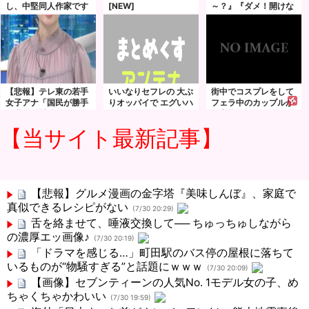
し、中堅同人作家です
[NEW]
～？』『ダメ！開けな
いで…ｱﾝｱﾝッ』隣の部
屋に子供がいるのに他
人チ●ポに突かれるお
母さん
【悲報】テレ東の若手
いいなりセフレの 大ぶ
街中でコスプレをして
女子アナ「国民が勝手
りオッパイで エグいハ
フェラ中のカップルが
に我々取材陣にカメラ
メ撮り 撮りました！
ド変態すぎて周りが引
を向けるな！」→何様
木村愛心
いているｗｗｗ
【当サイト最新記事】
のつもりだと炎上ｗｗ
ｗｗｗｗｗｗｗｗｗ
【悲報】グルメ漫画の金字塔『美味しんぼ』、家庭で
真似できるレシピがない
(7/30 20:29)
舌を絡ませて、唾液交換して── ちゅっちゅしながら
の濃厚エッ画像♪
(7/30 20:19)
「ドラマを感じる…」町田駅のバス停の屋根に落ちて
いるものが“物騒すぎる”と話題にｗｗｗ
(7/30 20:09)
【画像】セブンティーンの人気No. 1モデル女の子、め
ちゃくちゃかわいい
(7/30 19:59)