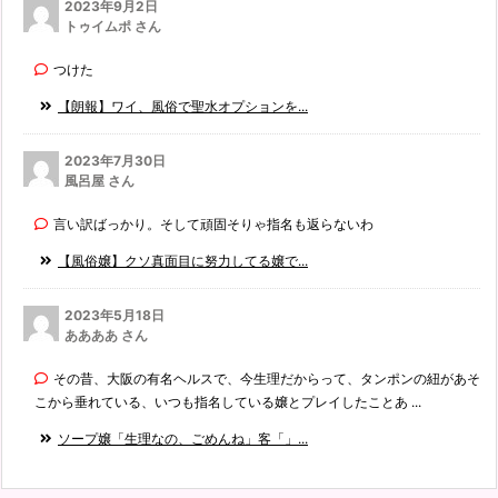
2023年9月2日
トゥイムポ さん
つけた
【朗報】ワイ、風俗で聖水オプションを...
2023年7月30日
風呂屋 さん
言い訳ばっかり。そして頑固そりゃ指名も返らないわ
【風俗嬢】クソ真面目に努力してる嬢で...
2023年5月18日
ああああ さん
その昔、大阪の有名ヘルスで、今生理だからって、タンポンの紐があそ
こから垂れている、いつも指名している嬢とプレイしたことあ ...
ソープ嬢「生理なの、ごめんね」客「」...