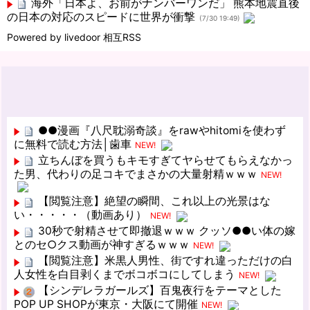
海外「日本よ、お前がナンバーワンだ」 熊本地震直後
の日本の対応のスピードに世界が衝撃
(7/30 19:49)
Powered by livedoor 相互RSS
●●漫画『八尺耽溺奇談』をrawやhitomiを使わず
に無料で読む方法│歯車
NEW!
立ちんぼを買うもキモすぎてヤらせてもらえなかっ
た男、代わりの足コキでまさかの大量射精ｗｗｗ
NEW!
【閲覧注意】絶望の瞬間、これ以上の光景はな
い・・・・・（動画あり）
NEW!
30秒で射精させて即撤退ｗｗｗ クッソ●●い体の嫁
とのセ○クス動画が神すぎるｗｗｗ
NEW!
【閲覧注意】米黒人男性、街ですれ違っただけの白
人女性を白目剥くまでボコボコにしてしまう
NEW!
【シンデレラガールズ】百鬼夜行をテーマとした
POP UP SHOPが東京・大阪にて開催
NEW!