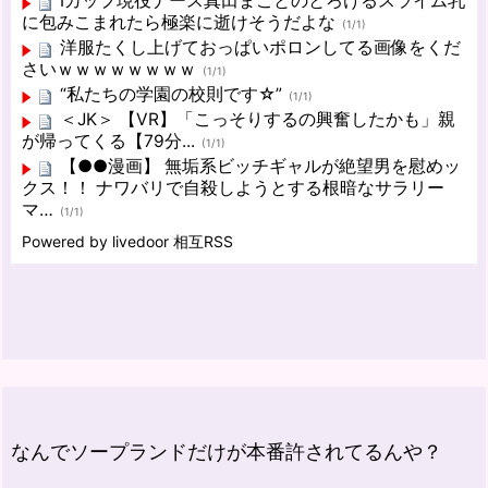
Iカップ現役ナース真田まことのとろけるスライム乳
に包みこまれたら極楽に逝けそうだよな
(1/1)
洋服たくし上げておっぱいポロンしてる画像をくだ
さいｗｗｗｗｗｗｗｗ
(1/1)
“私たちの学園の校則です☆”
(1/1)
＜JK＞ 【VR】「こっそりするの興奮したかも」親
が帰ってくる【79分...
(1/1)
【●●漫画】 無垢系ビッチギャルが絶望男を慰めッ
クス！！ ナワバリで自殺しようとする根暗なサラリー
マ…
(1/1)
Powered by livedoor 相互RSS
なんでソープランドだけが本番許されてるんや？