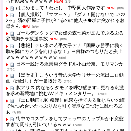
った結果ｗｗｗｗｗｗ
NEW!
(8/9)
はじめまして！わたし、中堅同人作家です
NEW!
(8/9)
【個人撮影】『ママ～？』『ダメ！開けないで…ｱﾝｱ
ﾝッ』隣の部屋に子供がいるのに他人チ●ポに突かれるお
母さん
NEW!
(8/9)
ゴールデンタッグで女優の森七菜が屈んでぷるぷる
谷間胸チラ放送事故
NEW!
(8/9)
【悲報】テレ東の若手女子アナ「国民が勝手に我々
取材陣にカメラを向けるな！」→何様のつもりだと炎上
ｗｗｗｗｗｗｗｗｗｗｗ
(8/9)
日本一脱げる添乗員グラドル小山玲奈、モリマンか
(7/30)
【黒歴史】こういう昔の大学ヤリサーの流出エロ動
画（顔出し）が一番抜ける
(7/30)
釈アリス 内なるケダモノを呼び醒ます…更なる刺激
を求め新境地に挑むAVドキュメンタリー。
(7/30)
《エロ動画×JK･痴漢》純潔を捨て去る恥じらいの瞳
で見つめ合いたっぷり糸を引く濃厚な口づけに乱れる乙
女
(7/30)
街中でコスプレをしてフェラ中のカップルがド変態
すぎて周りが引いているｗｗｗ
(7/30)