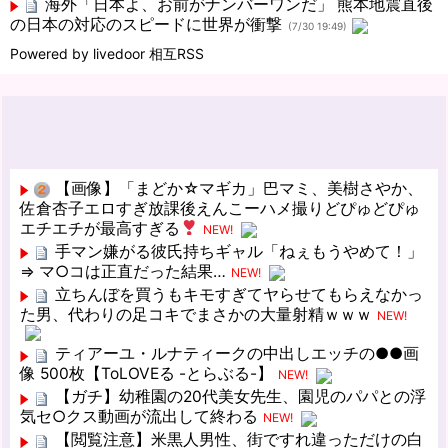
海外「日本よ、お前がナンバーワンだ」 熊本地震直後
の日本の対応のスピードに世界が衝撃
(7/30 19:49)
Powered by livedoor 相互RSS
【画像】「まどか☆マギカ」巴マミ、美樹さやか、
佐倉杏子エロすぎ放課後えんこーハメ撮りどぴゅどぴゅ
エチエチが最高すぎる
NEW!
手マン嫌がる彼氏持ちギャル「ねぇもうやめて！」
⇒ マ○コは正直だった結果…
NEW!
立ちんぼを買うもキモすぎてヤらせてもらえなかっ
た男、代わりの足コキでまさかの大量射精ｗｗｗ
NEW!
ティアーユ・ルナティークの中出しエッチの●●画
像 500枚【ToLOVEる -とらぶる-】
NEW!
【ガチ】幼稚園の20代美女先生、園児のパパとの浮
気セ○クス動画が流出して終わる
NEW!
【閲覧注意】米黒人男性、街ですれ違っただけの白