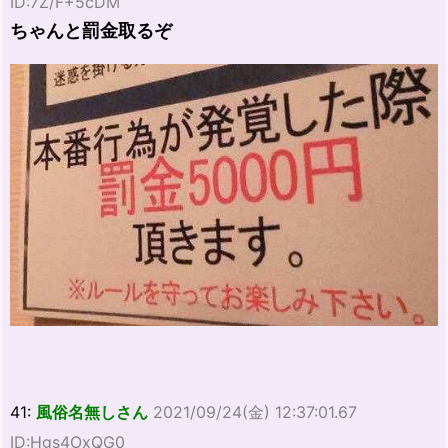
ID:7Z/F+5cDM
ちゃんと罰金取るぞ
41:
風俗名無しさん
2021/09/24(金) 12:37:01.67
ID:Hgs4OxQG0