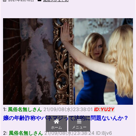
1:
風俗名無しさん
21/09/08(水)23:38:01
ID:YU2Y
嬢の年齢詐称やパネマジって法的に問題ないんか？
メニュー
ホーム
2:
風俗名無しさん
21/09/08(水)23:38:24 ID:8jv6