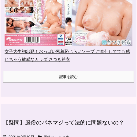
女子大生初出勤！おっぱい密着恥じらいソープ ご奉仕してても感
じちゃう敏感なカラダ さつき芽衣
記事を読む
【疑問】風俗のパネマジって法的に問題ないの？
2021年9月10日
風俗スレまとめ