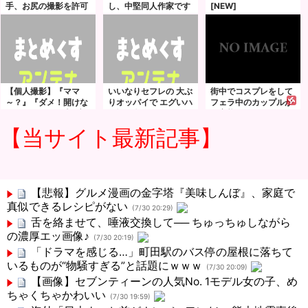
手、お尻の撮影を許可
し、中堅同人作家です
[NEW]
してしまった結果ｗｗ
ｗｗｗｗ
【個人撮影】『ママ
いいなりセフレの 大ぶ
街中でコスプレをして
～？』『ダメ！開けな
りオッパイで エグいハ
フェラ中のカップルが
いで…ｱﾝｱﾝッ』隣の部
メ撮り 撮りました！
ド変態すぎて周りが引
屋に子供がいるのに他
木村愛心
いているｗｗｗ
【当サイト最新記事】
人チ●ポに突かれるお
母さん
【悲報】グルメ漫画の金字塔『美味しんぼ』、家庭で
真似できるレシピがない
(7/30 20:29)
舌を絡ませて、唾液交換して── ちゅっちゅしながら
の濃厚エッ画像♪
(7/30 20:19)
「ドラマを感じる…」町田駅のバス停の屋根に落ちて
いるものが“物騒すぎる”と話題にｗｗｗ
(7/30 20:09)
【画像】セブンティーンの人気No. 1モデル女の子、め
ちゃくちゃかわいい
(7/30 19:59)