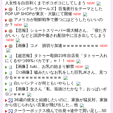
人女性を白目剥くまでボコボコにしてしまう
NEW!
【シンデレラガールズ】百鬼夜行をテーマとした
POP UP SHOPが東京・大阪にて開催
NEW!
アメリカが朝鮮戦争で勝つにはどうしたらいいの
か？
NEW!
【悲報】ショートスリーパー堀大輔さん、「寝た方
がいい」などと誹謗中傷され配信中に泣き出してしまう
NEW!
【画像】コメ 損切り加速ｗｗｗｗｗｗｗｗｗ
NEW!
【超悲報】タトゥー彫師23年目店長「タトゥー入れ
にくるやつ99%バカです」←！！
NEW!
【画像】tuki.、お乳の始まり解禁
NEW!
【ｼｺ画像】嘘みたいなお乳をした巨乳JKさん、見つ
かるｗｗｗｗｗｗｗｗｗｗｗｗ
白いパンティが何ともいやらしく
【画像】女さん「私、垢抜けたかな？」おっぱいボ
ロンｗｗｗ
36歳の彼女と結婚したいのに、家族が猛反対。家族
から信じられない言葉が飛び出した… 他
クーラーボックス積んで出発→途中で買い足し…50