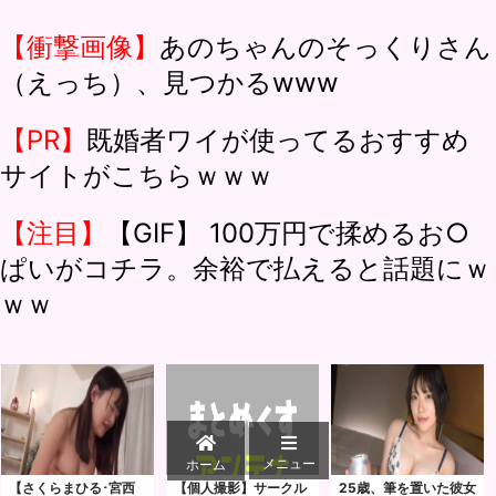
【衝撃画像】
あのちゃんのそっくりさん
（えっち）、見つかるwww
【PR】
既婚者ワイが使ってるおすすめ
サイトがこちらｗｗｗ
【注目】
【GIF】 100万円で揉めるお○
ぱいがコチラ。余裕で払えると話題にｗ
ｗｗ
メニュー
ホーム
【さくらまひる･宮西
【個人撮影】サークル
25歳、筆を置いた彼女