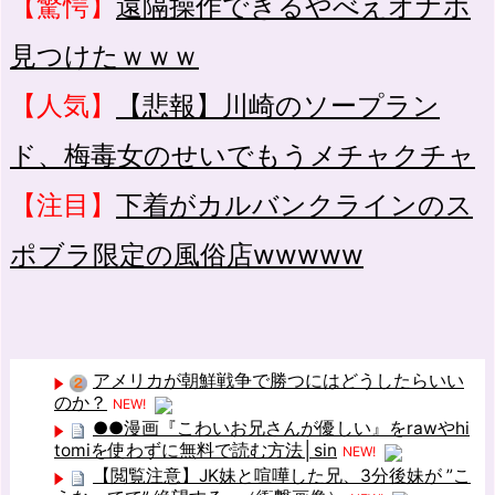
【驚愕】
遠隔操作できるやべえオナホ
見つけたｗｗｗ
【人気】
【悲報】川崎のソープラン
ド、梅毒女のせいでもうメチャクチャ
【注目】
下着がカルバンクラインのス
ポブラ限定の風俗店wwwww
アメリカが朝鮮戦争で勝つにはどうしたらいい
のか？
NEW!
●●漫画『こわいお兄さんが優しい』をrawやhi
tomiを使わずに無料で読む方法│sin
NEW!
【閲覧注意】JK妹と喧嘩した兄、3分後妹が ”こ