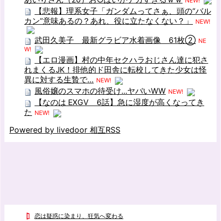
NEW!
【悲報】理系女子「ガンダムってさぁ、頭の“バル
カン”意味あるの？あれ、役に立たなくない？」
NEW!
武田久美子 最新グラビア水着画像 61枚②
NE
W!
【エロ漫画】村の中年セクハラおじさん達に犯さ
れまくるJK！排他的ド田舎に転校してきた少女は怪
異に対する生贄で…
NEW!
風俗嬢のスマホの待受け...ヤバいWW
NEW!
【なのは EXGV 6話】急に湿度が高くなってき
た
NEW!
Powered by livedoor 相互RSS
恋は疑惑に染まり、狂気へ変わる