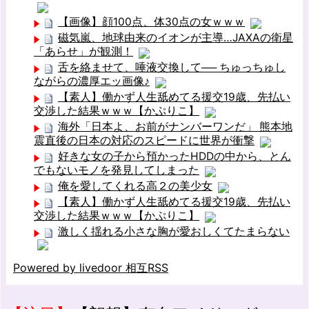
【画像】顔100点、体30点の女ｗｗｗ
磁気嵐、地球由来のイオンが主導…JAXAの衛星
「あらせ」が観測！
舌を絡ませて、唾液交換して── ちゅっちゅし
ながらの濃厚エッ画像♪
【素人】働かず人生舐めてる援交19歳、先払い
交渉した結果ｗｗｗ【かぷりこ】
海外「日本よ、お前がナンバーワンだ」 熊本地
震直後の日本の対応のスピードに世界が衝撃
好きな女の子から預かったHDDの中から、とん
でもないモノを発見してしまった
俺を愛してくれる高２の美少女
【素人】働かず人生舐めてる援交19歳、先払い
交渉した結果ｗｗｗ【かぷりこ】
激しく揺れる小さな胸が愛おしくてたまらない
Powered by livedoor 相互RSS