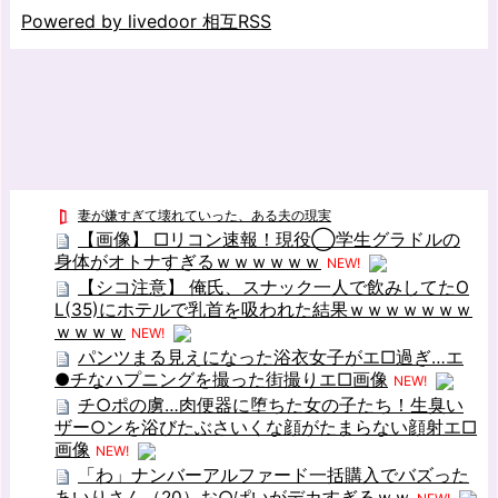
Powered by livedoor 相互RSS
妻が嫌すぎて壊れていった、ある夫の現実
【画像】 □リコン速報！現役◯学生グラドルの
身体がオトナすぎるｗｗｗｗｗｗ
NEW!
【シコ注意】 俺氏、スナック一人で飲みしてたO
L(35)にホテルで乳首を吸われた結果ｗｗｗｗｗｗｗ
ｗｗｗｗ
NEW!
パンツまる見えになった浴衣女子がエ□過ぎ…エ
●チなハプニングを撮った街撮りエ□画像
NEW!
チ○ポの虜…肉便器に堕ちた女の子たち！生臭い
ザー○ンを浴びたぶさいくな顔がたまらない顔射エ□
画像
NEW!
「わ」ナンバーアルファード一括購入でバズった
あいりさん（20）お○ぱいがデカすぎるｗｗ