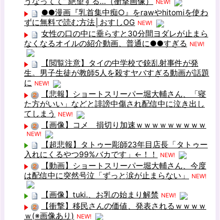
うなってて” 絶望する…（衝撃画像）
NEW!
●●漫画『乳首集中痴○』をrawやhitomiを使わ
ずに無料で読む方法│おすしOG
NEW!
女性の口の中に垂らすと30分間ヨダレが止まら
なくなるオイルの紹介動画、普通に●●すぎる
NEW!
【閲覧注意】タイの中学校で銃乱射事件が発
生。男子生徒が教師5人を殺すヤバすぎる動画が話題
に
NEW!
【悲報】ショートスリーパー堀大輔さん、「寝
た方がいい」などと誹謗中傷され配信中に泣き出し
てしまう
NEW!
【画像】コメ 損切り加速ｗｗｗｗｗｗｗｗｗ
NEW!
【超悲報】タトゥー彫師23年目店長「タトゥー
入れにくるやつ99%バカです」←！！
NEW!
【動画】ショートスリーパー堀大輔さん、今度
は配信中に突然号泣「ずっと涙が止まらない」
NEW!
【画像】tuki.、お乳の始まり解禁
NEW!
【衝撃】移民さんの価値、発表されるｗｗｗｗ
ｗ(※画像あり)
NEW!