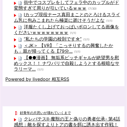
街中でコスプレをしてフェラ中のカップルがド
変態すぎて周りが引いているｗｗｗ
(7/30)
Iカップ現役ナース真田まことのとろけるスライ
ム乳に包みこまれたら極楽に逝けそうだよな
(1/1)
洋服たくし上げておっぱいポロンしてる画像を
くださいｗｗｗｗｗｗｗｗ
(1/1)
“私たちの学園の校則です☆”
(1/1)
＜JK＞ 【VR】「こっそりするの興奮したか
も」親が帰ってくる【79分...
(1/1)
【●●漫画】 無垢系ビッチギャルが絶望男を慰
めックス！！ ナワバリで自殺しようとする根暗なサ
ラリーマ…
(1/1)
Powered by livedoor 相互RSS
好青年の片思いが壊れていくまで
クレバテスⅡ-魔獣の王と偽りの勇者伝承- 第4話
感想：敵を探すよりトアの書を餌に誘き出す作戦！