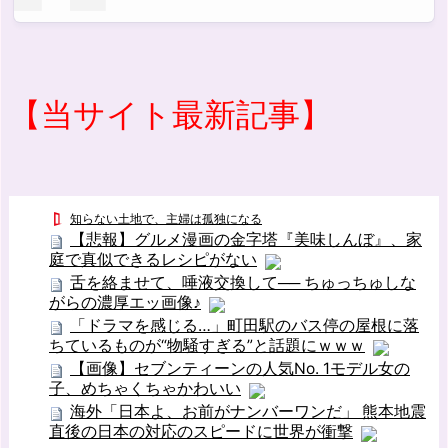
【当サイト最新記事】
知らない土地で、主婦は孤独になる
【悲報】グルメ漫画の金字塔『美味しんぼ』、家
庭で真似できるレシピがない
舌を絡ませて、唾液交換して── ちゅっちゅしな
がらの濃厚エッ画像♪
「ドラマを感じる…」町田駅のバス停の屋根に落
ちているものが“物騒すぎる”と話題にｗｗｗ
【画像】セブンティーンの人気No. 1モデル女の
子、めちゃくちゃかわいい
海外「日本よ、お前がナンバーワンだ」 熊本地震
直後の日本の対応のスピードに世界が衝撃