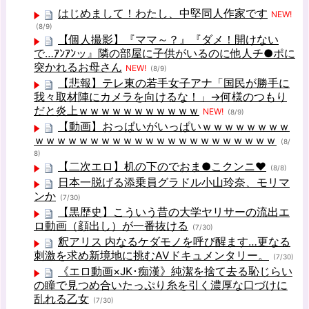
はじめまして！わたし、中堅同人作家です
NEW!
(8/9)
【個人撮影】『ママ～？』『ダメ！開けない
で…ｱﾝｱﾝッ』隣の部屋に子供がいるのに他人チ●ポに
突かれるお母さん
NEW!
(8/9)
【悲報】テレ東の若手女子アナ「国民が勝手に
我々取材陣にカメラを向けるな！」→何様のつもり
だと炎上ｗｗｗｗｗｗｗｗｗｗｗ
NEW!
(8/9)
【動画】おっぱいがいっぱいｗｗｗｗｗｗｗｗ
ｗｗｗｗｗｗｗｗｗｗｗｗｗｗｗｗｗｗｗｗｗｗ
(8/
8)
【二次エロ】机の下のでおま●こクンニ♥
(8/8)
日本一脱げる添乗員グラドル小山玲奈、モリマ
ンか
(7/30)
【黒歴史】こういう昔の大学ヤリサーの流出エ
ロ動画（顔出し）が一番抜ける
(7/30)
釈アリス 内なるケダモノを呼び醒ます…更なる
刺激を求め新境地に挑むAVドキュメンタリー。
(7/30)
《エロ動画×JK･痴漢》純潔を捨て去る恥じらい
の瞳で見つめ合いたっぷり糸を引く濃厚な口づけに
乱れる乙女
(7/30)