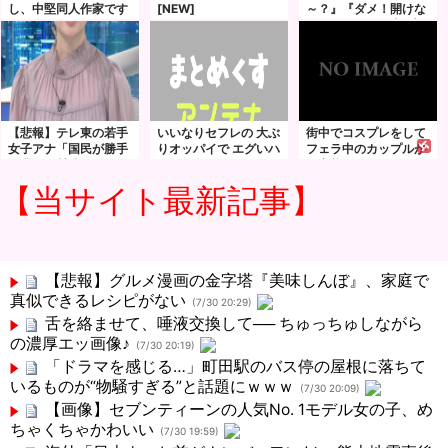
し、中堅同人作家です
[NEW]
～？』『ダメ！開けな
いで…ｱﾝｱﾝッ』隣の部
屋に子供がいるのに他
人チ●ポに突かれるお
母さん
【悲報】テレ東の若手
いいなりセフレの 大ぶ
街中でコスプレをして
女子アナ「国民が勝手
りオッパイで エグいハ
フェラ中のカップルが
に我々取材陣にカメラ
メ撮り 撮りました！
ド変態すぎて周りが引
を向けるな！」→何様
木村愛心
いているｗｗｗ
【当サイト最新記事】
のつもりだと炎上ｗｗ
ｗｗｗｗｗｗｗｗｗ
【悲報】グルメ漫画の金字塔『美味しんぼ』、家庭で
真似できるレシピがない
(7/30 20:29)
舌を絡ませて、唾液交換して── ちゅっちゅしながら
の濃厚エッ画像♪
(7/30 20:19)
「ドラマを感じる…」町田駅のバス停の屋根に落ちて
いるものが“物騒すぎる”と話題にｗｗｗ
(7/30 20:09)
【画像】セブンティーンの人気No. 1モデル女の子、め
ちゃくちゃかわいい
(7/30 19:59)