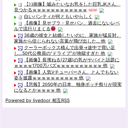
【ｼｺ画像】嘘みたいなお乳をした巨乳JKさん、
見つかるｗｗｗｗｗｗｗｗｗｗｗｗ
NEW!
白いパンティが何ともいやらしく
【画像】見せブラ・見せパン、過去にないレベ
ルで流行りまくる
36歳の彼女と結婚したいのに、家族が猛反対。
家族から信じられない言葉が飛び出した… 他
クーラーボックス積んで出発→途中で買い足
し…50代公務員の“ドライブ”が地獄すぎた 他
【画像】長濱ねる(27歳)の乳がヤバイと話題に
ｗｗｗｗ1700万バズｗｗｗｗｗｗｗｗｗｗ 他
【画像】人気Vチューバーさん、とんでもない
姿を披露ｗｗｗｗｗｗｗｗｗｗ 他
【悲報】2050年の日本、独身ボッチ祭りが現実
になるとかｗｗｗｗ 他
Powered by livedoor 相互RSS