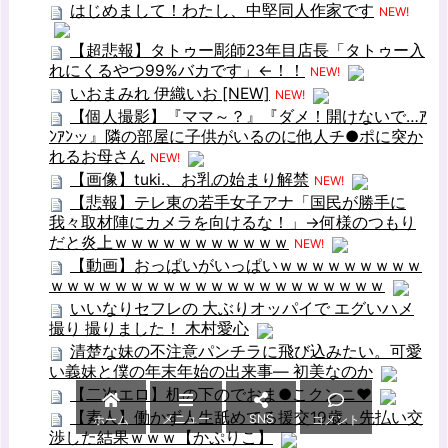
はじめまして！わたし、中堅同人作家です
NEW!
【超悲報】タトゥー彫師23年目店長「タトゥー入
れにくるやつ99%バカです」←！！
NEW!
いおまみれ 伊織いお [NEW]
NEW!
【個人撮影】『ママ～？』『ダメ！開けないで…ｱ
ﾝｱﾝッ』隣の部屋に子供がいるのに他人チ●ポに突か
れるお母さん
NEW!
【画像】tuki.、お乳の始まり解禁
NEW!
【悲報】テレ東の若手女子アナ「国民が勝手に
我々取材陣にカメラを向けるな！」→何様のつもり
だと炎上ｗｗｗｗｗｗｗｗｗｗｗ
NEW!
【動画】おっぱいがいっぱいｗｗｗｗｗｗｗｗｗ
ｗｗｗｗｗｗｗｗｗｗｗｗｗｗｗｗｗｗｗｗｗ
いいなりセフレの 大ぶりオッパイで エグいハメ
撮り 撮りました！ 木村愛心
清楚な妹の不注意パンチラに飛び込みたい。可愛
い義妹と僕の年末年始の出来事― 初美なのか
【二次エロ】机の下のでおま●こクンニ♥
【素人】働かず人生舐めてる援交19歳、先払い交
メニュー
SNS
ホーム
コメント
渉した結果ｗｗｗ【かぷりこ】